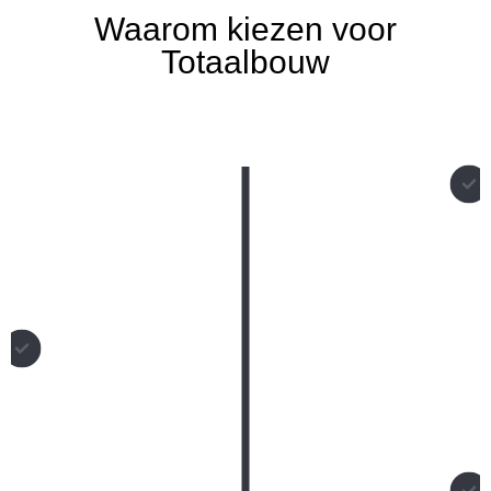
Waarom kiezen voor
Totaalbouw
Met zowel grote als kleine projecten gaat Totaalbouw graag
voor je aan de slag. Door de vele specialisaties in het team
kunnen wij je altijd verder helpen.
Wij helpen je zo snel mogelijk verder met je klus nadat je
een offerte hebt aangevraagd.