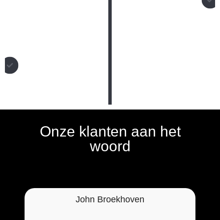
Met meer dan 20 jaar ervaring en een vakkundig team biedt
Totaalbouw resultaten met hoge kwaliteit.
Inmiddels heeft Totaalbouw meer dan 1.000 klanten
geholpen, met grote tevredenheid tot gevolg.
Onze klanten aan het
woord
John Broekhoven